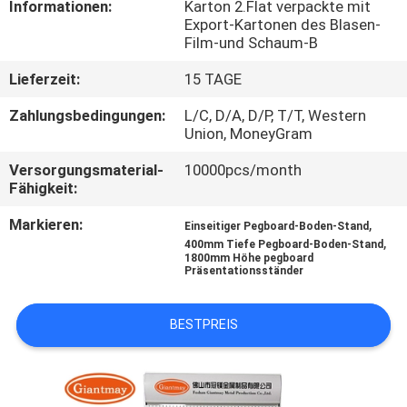
Informationen:
Karton 2.Flat verpackte mit
Export-Kartonen des Blasen-
TRETEN
Film-und Schaum-B
SIE
Lieferzeit:
15 TAGE
MIT
Zahlungsbedingungen:
L/C, D/A, D/P, T/T, Western
UNS
Union, MoneyGram
IN
Versorgungsmaterial-
10000pcs/month
Fähigkeit:
VERBINDUNG
Markieren:
,
Einseitiger Pegboard-Boden-Stand
,
400mm Tiefe Pegboard-Boden-Stand
NACHRICHTEN
1800mm Höhe pegboard
Präsentationsständer
FÄLLE
BESTPREIS
SITEMAP