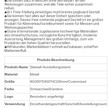
◆Die Einheit baut in Minuten ohne den Bedarf an den
Werkzeugen zusammen, weil alle Teile sicher zusammen
reißen.
◆Art: Freie Stellung einseitiges multi breites pegboard Gestell.
◆Sie können fast alles auf dieser Einheit speichern oder
anzeigen. Dieses freie stehende pegboard Gestell ist ein großes
Produkt für Kleinverkaufsstelleumwelt sowie für Messen und
Werkzeugspeicher.
◆Grüne internationale zugelassene hochwertige Materialien
des Umweltschutzes, vorzügliche Kunstfertigkeit, moderne
Ausrüstung, Management des großen Umfangs, zum von
Produkten der hohen Qualität herzustellen.
◆Hilfskunden, Markenbildwert schnell aufzubauen, schaffen
Markeneinfluß.
Produkt-Beschreibung
Produkt-Name
Slatwall-Ausstellungsstand
Material
Metall
Größe
W1000*D450*H2100mm/Customized
Farbe
Schwarz/weiß/andere
Logo
Besonders angefertigt
Verwendung
Einzelhandelsgeschäft/Geschäft/Ausstellungsraum