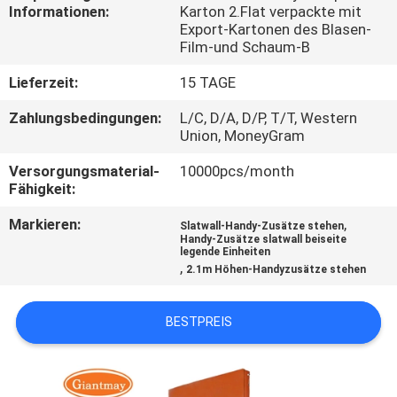
Informationen:
Karton 2.Flat verpackte mit
Export-Kartonen des Blasen-
TRETEN
Film-und Schaum-B
SIE
Lieferzeit:
15 TAGE
MIT
Zahlungsbedingungen:
L/C, D/A, D/P, T/T, Western
UNS
Union, MoneyGram
IN
Versorgungsmaterial-
10000pcs/month
VERBINDUNG
Fähigkeit:
Markieren:
,
Slatwall-Handy-Zusätze stehen
NACHRICHTEN
Handy-Zusätze slatwall beiseite
legende Einheiten
,
2.1m Höhen-Handyzusätze stehen
FÄLLE
BESTPREIS
SITEMAP