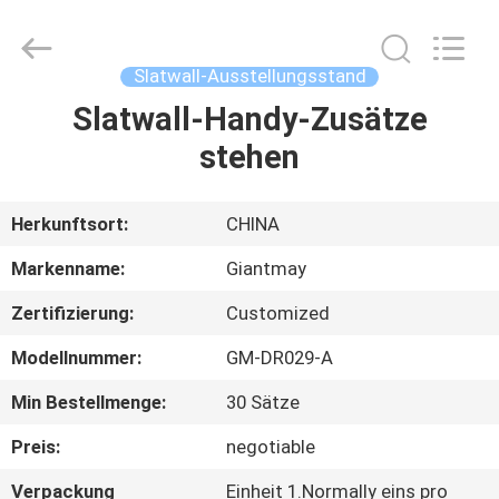
Ausstellungsstand
Supplier.
Copyright
©
2020
Slatwall-Ausstellungsstand
-
2025
Foshan
Slatwall-Handy-Zusätze
HAUS
Giantmay
Metal
stehen
Production
Co,Ltd..
All
PRODUKTE
Rights
Reserved.
Developed
Herkunftsort:
CHINA
by
ECER
ÜBER
Markenname:
Giantmay
UNS
Zertifizierung:
Customized
Modellnummer:
GM-DR029-A
FABRIK-
AUSFLUG
Min Bestellmenge:
30 Sätze
Preis:
negotiable
QUALITÄTSKONTROLLE
Verpackung
Einheit 1.Normally eins pro