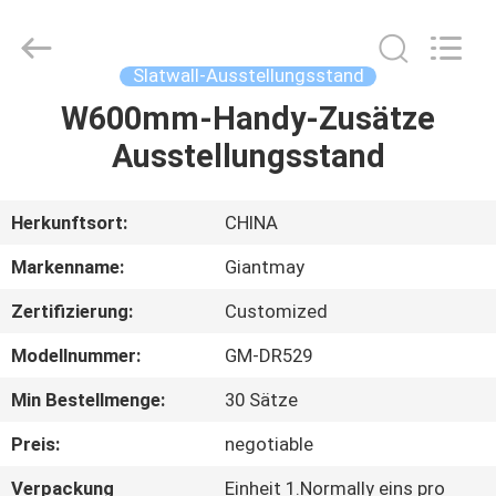
Supplier.
Copyright
©
2020
-
Slatwall-Ausstellungsstand
2025
Foshan
Giantmay
W600mm-Handy-Zusätze
HAUS
Metal
Production
Ausstellungsstand
Co,Ltd..
All
Rights
PRODUKTE
Reserved.
Developed
by
Herkunftsort:
CHINA
ECER
ÜBER
Markenname:
Giantmay
UNS
Zertifizierung:
Customized
Modellnummer:
GM-DR529
FABRIK-
AUSFLUG
Min Bestellmenge:
30 Sätze
Preis:
negotiable
QUALITÄTSKONTROLLE
Verpackung
Einheit 1.Normally eins pro