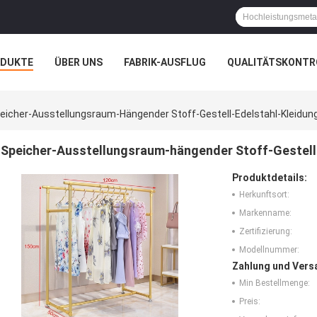
ODUKTE
ÜBER UNS
FABRIK-AUSFLUG
QUALITÄTSKONTR
N
FÄLLE
eicher-Ausstellungsraum-Hängender Stoff-Gestell-Edelstahl-Kleidu
Speicher-Ausstellungsraum-hängender Stoff-Gestell
Produktdetails:
Herkunftsort:
Markenname:
Zertifizierung:
Modellnummer:
Zahlung und Vers
Min Bestellmenge:
Preis: