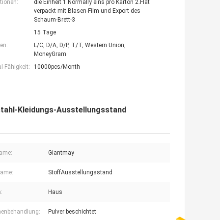
tionen:
die Einheit 1.Normally eins pro Karton 2.Flat
verpackt mit Blasen-Film und Export des
Schaum-Brett-3
15 Tage
en:
L/C, D/A, D/P, T/T, Western Union,
MoneyGram
-Fähigkeit:
10000pcs/Month
tahl-Kleidungs-Ausstellungsstand
ame:
Giantmay
name:
StoffAusstellungsstand
:
Haus
henbehandlung:
Pulver beschichtet