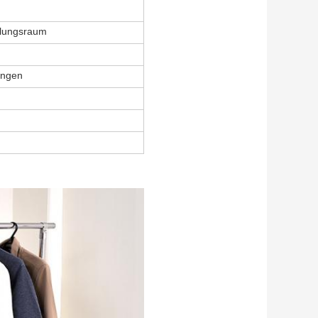
llungsraum
angen