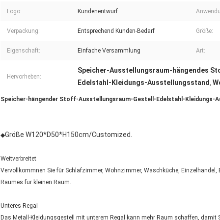
Logo:
Kundenentwurf
Anwendu
Verpackung:
Entsprechend Kunden-Bedarf
Größe:
Eigenschaft:
Einfache Versammlung
Art:
Speicher-Ausstellungsraum-hängendes Sto
Hervorheben:
Edelstahl-Kleidungs-Ausstellungsstand
W
,
Speicher-hängender Stoff-Ausstellungsraum-Gestell-Edelstahl-Kleidungs-A
Größe W120*D50*H150cm/Customized.
◆
Weitverbreitet
Vervollkommnen Sie für Schlafzimmer, Wohnzimmer, Waschküche, Einzelhandel, Bou
Raumes für kleinen Raum.
Unteres Regal
Das Metall-Kleidungsgestell mit unterem Regal kann mehr Raum schaffen, damit Si