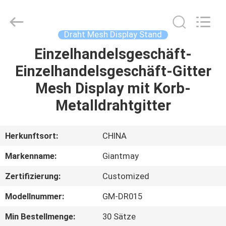
Ausstellungsstand
Fournisseur.
Copyright
©
2020
Draht Mesh Display Stand
-
2022
fsgiantmay.com.
Einzelhandelsgeschäft-
HAUS
All
Rights
Einzelhandelsgeschäft-Gitter
Reserved.
PRODUKTE
Mesh Display mit Korb-
Metalldrahtgitter
ÜBER
UNS
Herkunftsort:
CHINA
Markenname:
Giantmay
FABRIK-
Zertifizierung:
Customized
AUSFLUG
Modellnummer:
GM-DR015
QUALITÄTSKONTROLLE
Min Bestellmenge:
30 Sätze