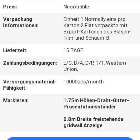
Preis:
Negotiable
TRETEN
Verpackung
Einheit 1.Normally eins pro
SIE
Informationen:
Karton 2.Flat verpackte mit
Export-Kartonen des Blasen-
MIT
Film-und Schaum-B
UNS
Lieferzeit:
15 TAGE
IN
Zahlungsbedingungen:
L/C, D/A, D/P, T/T, Western
VERBINDUNG
Union,
Versorgungsmaterial-
10000pcs/month
NACHRICHTEN
Fähigkeit:
Markieren:
1.75m Höhen-Draht-Gitter-
FÄLLE
Präsentationsständer
,
0.8m Breite freistehende
gridwall Anzeige