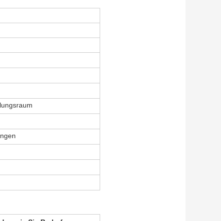
llungsraum
angen