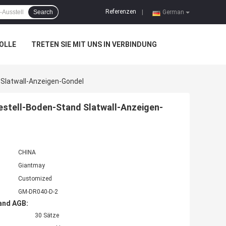
Referenzen
Search
|
German
OLLE
TRETEN SIE MIT UNS IN VERBINDUNG
Slatwall-Anzeigen-Gondel
stell-Boden-Stand Slatwall-Anzeigen-
CHINA
Giantmay
Customized
GM-DR040-D-2
and AGB:
30 Sätze