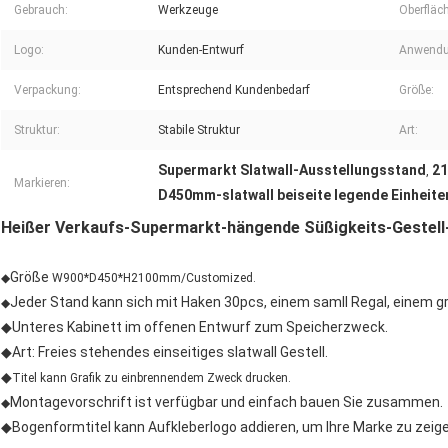
Gebrauch:
Werkzeuge
Oberfläc
Logo:
Kunden-Entwurf
Anwendu
Verpackung:
Entsprechend Kundenbedarf
Größe:
Struktur:
Stabile Struktur
Art:
Supermarkt Slatwall-Ausstellungsstand
21
,
Markieren:
D450mm-slatwall beiseite legende Einheite
Heißer Verkaufs-Supermarkt-hängende Süßigkeits-Gestell
Größe
◆
W900*D450*H2100mm/Customized.
Jeder Stand kann sich mit Haken 30pcs, einem samll Regal, einem g
◆
◆Unteres Kabinett im offenen Entwurf zum Speicherzweck.
◆Art: Freies stehendes einseitiges slatwall Gestell.
◆
Titel kann Grafik zu einbrennendem Zweck drucken.
Montagevorschrift ist verfügbar und einfach bauen Sie zusammen.
◆
◆Bogenformtitel kann Aufkleberlogo addieren, um Ihre Marke zu zeige