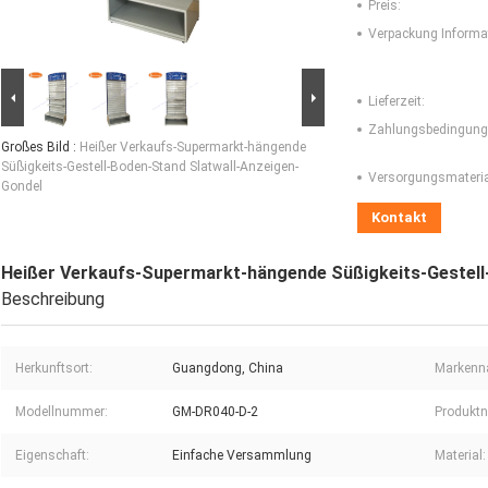
Preis:
Verpackung Informa
Lieferzeit:
Zahlungsbedingung
Großes Bild :
Heißer Verkaufs-Supermarkt-hängende
Süßigkeits-Gestell-Boden-Stand Slatwall-Anzeigen-
Versorgungsmaterial
Gondel
Kontakt
Heißer Verkaufs-Supermarkt-hängende Süßigkeits-Gestell
Beschreibung
Herkunftsort:
Guangdong, China
Markenn
Modellnummer:
GM-DR040-D-2
Produkt
Eigenschaft:
Einfache Versammlung
Material: