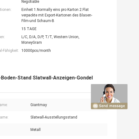
Negotiable
tionen:
Einheit 1.Normally eins pro Karton 2.Flat
verpackte mit Export-Kartonen des Blasen-
Film-und Schaum-B
15 TAGE
en:
L/C, D/A, D/P, T/T, Western Union,
MoneyGram
-Fähigkeit:
10000pcs/month
-Boden-Stand Slatwall-Anzeigen-Gondel
ame:
Giantmay
name:
Slatwall-Ausstellungsstand
Metall