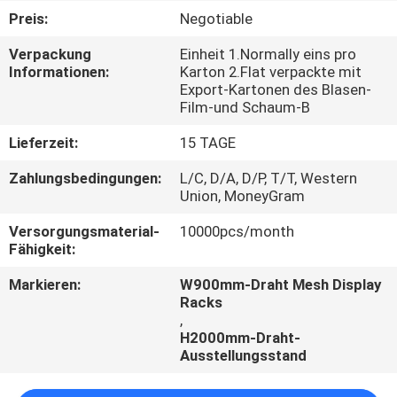
Preis:
Negotiable
TRETEN
Verpackung
Einheit 1.Normally eins pro
SIE
Informationen:
Karton 2.Flat verpackte mit
Export-Kartonen des Blasen-
MIT
Film-und Schaum-B
UNS
Lieferzeit:
15 TAGE
IN
Zahlungsbedingungen:
L/C, D/A, D/P, T/T, Western
VERBINDUNG
Union, MoneyGram
Versorgungsmaterial-
10000pcs/month
NACHRICHTEN
Fähigkeit:
Markieren:
W900mm-Draht Mesh Display
FÄLLE
Racks
,
H2000mm-Draht-
Ausstellungsstand