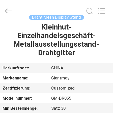
Ausstellungsstand
Fournisseur.
Copyright
©
2020
Draht Mesh Display Stand
-
2022
fsgiantmay.com.
Kleinhut-
HAUS
All
Rights
Einzelhandelsgeschäft-
Reserved.
PRODUKTE
Metallausstellungsstand-
Drahtgitter
ÜBER
UNS
Herkunftsort:
CHINA
Markenname:
Giantmay
FABRIK-
Zertifizierung:
Customized
AUSFLUG
Modellnummer:
GM-DR055
QUALITÄTSKONTROLLE
Min Bestellmenge:
Satz 30