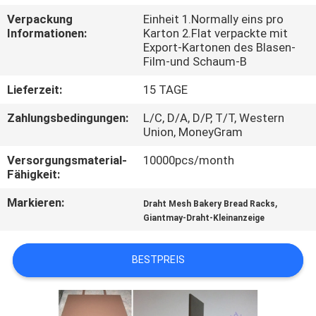
Verpackung
Einheit 1.Normally eins pro
TRETEN
Informationen:
Karton 2.Flat verpackte mit
Export-Kartonen des Blasen-
SIE
Film-und Schaum-B
MIT
Lieferzeit:
15 TAGE
UNS
Zahlungsbedingungen:
L/C, D/A, D/P, T/T, Western
IN
Union, MoneyGram
VERBINDUNG
Versorgungsmaterial-
10000pcs/month
Fähigkeit:
NACHRICHTEN
Markieren:
,
Draht Mesh Bakery Bread Racks
Giantmay-Draht-Kleinanzeige
FÄLLE
BESTPREIS
SITEMAP