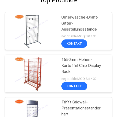
Top Produkte
Unterwäsche-Draht-
Gitter-
Ausstellungsstände
negotiable MOQ:Satz 30
KONTAKT
1650mm Höhen-
Kartoffel Chip Display
Rack
negotiable MOQ:Satz 30
KONTAKT
Trifft Gridwall-
Präsentationsständer
hart