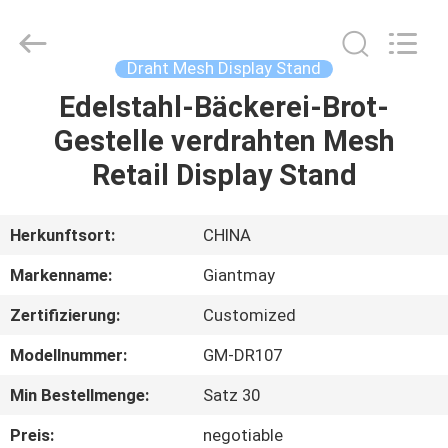
Giantmay
Metal
Production
Co,Ltd..
All
Draht Mesh Display Stand
Rights
Reserved.
Developed
Edelstahl-Bäckerei-Brot-
HAUS
by
ECER
Gestelle verdrahten Mesh
PRODUKTE
Retail Display Stand
ÜBER
Herkunftsort:
CHINA
UNS
Markenname:
Giantmay
Zertifizierung:
Customized
FABRIK-
Modellnummer:
GM-DR107
AUSFLUG
Min Bestellmenge:
Satz 30
QUALITÄTSKONTROLLE
Preis:
negotiable