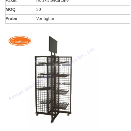
Paket
Holzkiste/Kartone
MOQ
30
Probe
Verfügbar