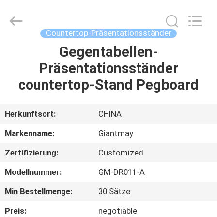
Metal
Production
Co,Ltd..
All
Rights
Countertop-Präsentationsständer
Reserved.
Developed
Gegentabellen-
HAUS
by
ECER
Präsentationsständer
PRODUKTE
countertop-Stand Pegboard
ÜBER
Herkunftsort:
CHINA
UNS
Markenname:
Giantmay
Zertifizierung:
Customized
FABRIK-
Modellnummer:
GM-DR011-A
AUSFLUG
Min Bestellmenge:
30 Sätze
QUALITÄTSKONTROLLE
Preis:
negotiable