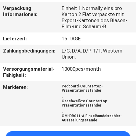
Verpackung
Einheit 1.Normally eins pro
TRETEN
Informationen:
Karton 2.Flat verpackte mit
Export-Kartonen des Blasen-
SIE
Film-und Schaum-B
MIT
Lieferzeit:
15 TAGE
UNS
Zahlungsbedingungen:
L/C, D/A, D/P, T/T, Western
IN
Union,
VERBINDUNG
Versorgungsmaterial-
10000pcs/month
Fähigkeit:
NACHRICHTEN
Markieren:
Pegboard-Countertop-
Präsentationsständer
,
Geschweißte Countertop-
FÄLLE
Präsentationsständer
,
GM-DR011-A Einzelhandelszähler-
Ausstellungsstände
SITEMAP