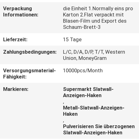
Verpackung
die Einheit 1.Normally eins pro
TRETEN
Informationen:
Karton 2.Flat verpackt mit
Blasen-Film und Export des
SIE
Schaum-Brett-3
MIT
Lieferzeit:
15 Tage
UNS
Zahlungsbedingungen:
L/C, D/A, D/P, T/T, Western
IN
Union, MoneyGram
VERBINDUNG
Versorgungsmaterial-
10000pcs/Month
Fähigkeit:
NACHRICHTEN
Markieren:
Supermarkt Slatwall-
Anzeigen-Haken
,
FÄLLE
Metall-Slatwall-Anzeigen-
Haken
,
Pulverisieren Sie überzogenen
Slatwall-Anzeigen-Haken