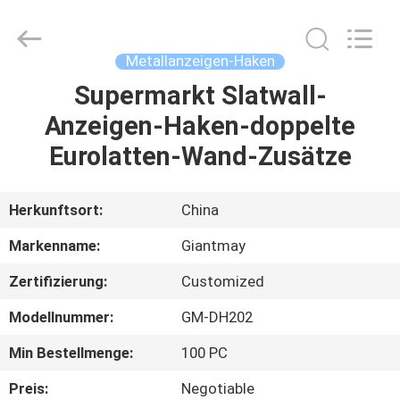
Ausstellungsstand
Fournisseur.
Copyright
©
2020
Metallanzeigen-Haken
-
2022
fsgiantmay.com.
Supermarkt Slatwall-
HAUS
All
Rights
Anzeigen-Haken-doppelte
Reserved.
PRODUKTE
Eurolatten-Wand-Zusätze
ÜBER
Herkunftsort:
China
UNS
Markenname:
Giantmay
Zertifizierung:
Customized
FABRIK-
Modellnummer:
GM-DH202
AUSFLUG
Min Bestellmenge:
100 PC
QUALITÄTSKONTROLLE
Preis:
Negotiable