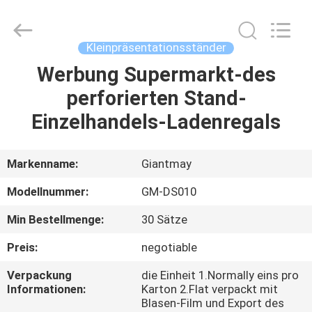
Production
Co,Ltd..
All
Rights
Reserved.
Kleinpräsentationsständer
Developed
by
Werbung Supermarkt-des
HAUS
ECER
perforierten Stand-
PRODUKTE
Einzelhandels-Ladenregals
ÜBER
Markenname:
Giantmay
UNS
Modellnummer:
GM-DS010
Min Bestellmenge:
30 Sätze
FABRIK-
Preis:
negotiable
AUSFLUG
Verpackung
die Einheit 1.Normally eins pro
Informationen:
Karton 2.Flat verpackt mit
QUALITÄTSKONTROLLE
Blasen-Film und Export des