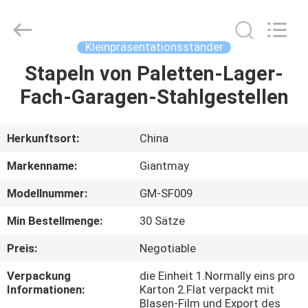
Ausstellungsstand
Fournisseur.
Copyright
©
2020
Kleinpräsentationsständer
-
2022
fsgiantmay.com.
Stapeln von Paletten-Lager-
HAUS
All
Rights
Fach-Garagen-Stahlgestellen
Reserved.
PRODUKTE
Herkunftsort:
China
ÜBER
Markenname:
Giantmay
UNS
Modellnummer:
GM-SF009
Min Bestellmenge:
30 Sätze
FABRIK-
AUSFLUG
Preis:
Negotiable
Verpackung
die Einheit 1.Normally eins pro
Informationen:
Karton 2.Flat verpackt mit
QUALITÄTSKONTROLLE
Blasen-Film und Export des