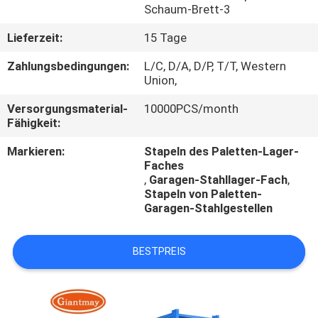
Schaum-Brett-3
TRETEN
Lieferzeit:
15 Tage
SIE
Zahlungsbedingungen:
L/C, D/A, D/P, T/T, Western
MIT
Union,
UNS
Versorgungsmaterial-
10000PCS/month
Fähigkeit:
IN
VERBINDUNG
Markieren:
Stapeln des Paletten-Lager-
Faches
,
Garagen-Stahllager-Fach
,
NACHRICHTEN
Stapeln von Paletten-
Garagen-Stahlgestellen
FÄLLE
BESTPREIS