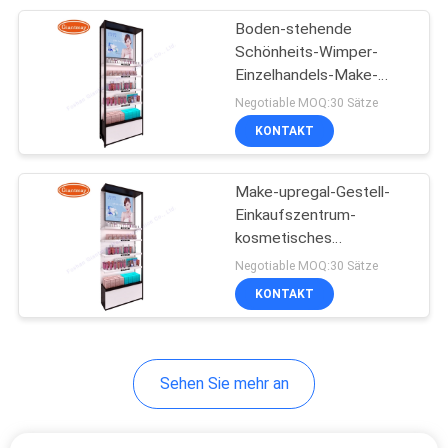
Boden-stehende
11
Schönheits-Wimper-
Motorenöl-
Einzelhandels-Make-
upanzeige für
Negotiable MOQ:30 Sätze
Präsentationsständer
Supermarkt
KONTAKT
Make-upregal-Gestell-
Einkaufszentrum-
kosmetisches
15
Schaufenster-stabile
Negotiable MOQ:30 Sätze
Automobilbatterie-
Struktur
KONTAKT
Gestell
Sehen Sie mehr an