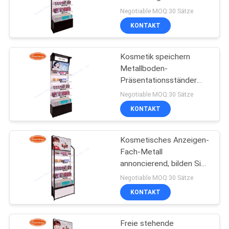
Lichtern
Negotiable MOQ:30 Sätze
KONTAKT
19
Rotierender
Kosmetik speichern
Metallboden-
Präsentationsständer
Präsentationsständer
ausbreiten stehende
Negotiable MOQ:30 Sätze
stabile Struktur
KONTAKT
Kosmetisches Anzeigen-
39
Fach-Metall
Countertop-
annoncierend, bilden Sie
Stände
Negotiable MOQ:30 Sätze
Präsentationsständer
KONTAKT
Freie stehende