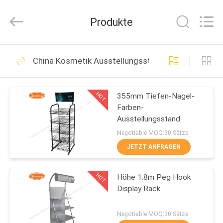
Ausstellungsstand
Fournisseur.
Copyright
Produkte
©
2020
-
2022
fsgiantmay.com.
HAUS
105
All
Rights
China Kosmetik Ausstellungsstand
Reserved.
Pegboard-
PRODUKTE
Ausstellungsstand
HOT
355mm Tiefen-Nagel-
Farben-
ÜBER
Ausstellungsstand
UNS
Negotiable MOQ:30 Sätze
JETZT ANFRAGEN
25
FABRIK-
Slatwall-
HOT
Höhe 1.8m Peg Hook
AUSFLUG
Display Rack
Ausstellungsstand
QUALITÄTSKONTROLLE
Negotiable MOQ:30 Sätze