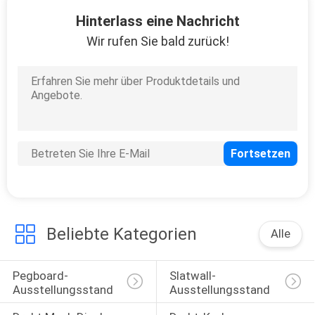
8
Hinterlass eine Nachricht
Boden-Stellungs-
Wir rufen Sie bald zurück!
Zeitschriftenständer
12
Keramikziegel-
Präsentationsständer
Beliebte Kategorien
Alle
Pegboard-
Slatwall-
Ausstellungsstand
Ausstellungsstand
19