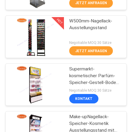
JETZT ANFRAGEN
TRETEN
HOT
W500mm-Nagellack-
SIE
56
Ausstellungsstand
MIT
Draht Mesh Display
UNS
Negotiable MOQ:30 Sätze
Stand
IN
JETZT ANFRAGEN
VERBINDUNG
Supermarkt-
kosmetischer Parfüm-
NACHRICHTEN
Speicher-Gestell-Boden,
15
der
Negotiable MOQ:30 Sätze
W930*D330*H2430mm
Draht-Korb-
FÄLLE
KONTAKT
steht
Ausstellungsstand
Make-upNagellack-
Speicher-Kosmetik
Ausstellungsstand mit